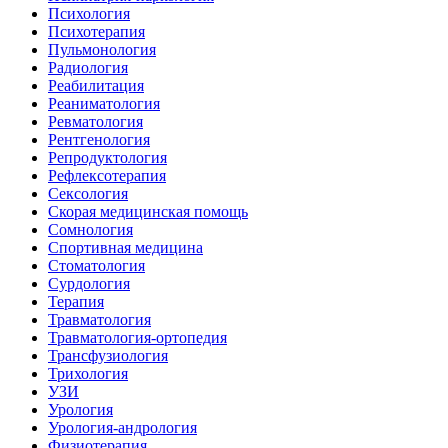
Психология
Психотерапия
Пульмонология
Радиология
Реабилитация
Реаниматология
Ревматология
Рентгенология
Репродуктология
Рефлексотерапия
Сексология
Скорая медицинская помощь
Сомнология
Спортивная медицина
Стоматология
Сурдология
Терапия
Травматология
Травматология-ортопедия
Трансфузиология
Трихология
УЗИ
Урология
Урология-андрология
Физиотерапия