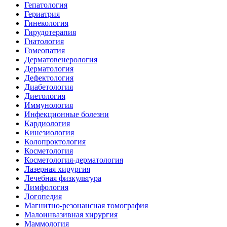
Гепатология
Гериатрия
Гинекология
Гирудотерапия
Гнатология
Гомеопатия
Дерматовенерология
Дерматология
Дефектология
Диабетология
Диетология
Иммунология
Инфекционные болезни
Кардиология
Кинезиология
Колопроктология
Косметология
Косметология-дерматология
Лазерная хирургия
Лечебная физкультура
Лимфология
Логопедия
Магнитно-резонансная томография
Малоинвазивная хирургия
Маммология