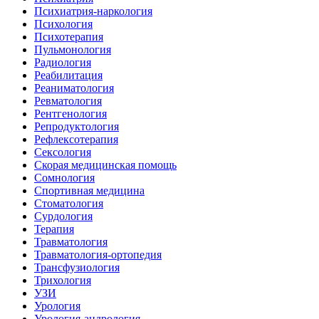
Психиатрия-наркология
Психология
Психотерапия
Пульмонология
Радиология
Реабилитация
Реаниматология
Ревматология
Рентгенология
Репродуктология
Рефлексотерапия
Сексология
Скорая медицинская помощь
Сомнология
Спортивная медицина
Стоматология
Сурдология
Терапия
Травматология
Травматология-ортопедия
Трансфузиология
Трихология
УЗИ
Урология
Урология-андрология