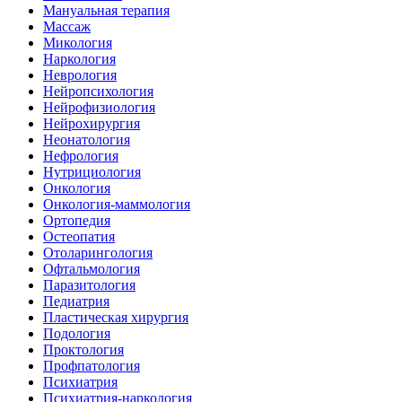
Мануальная терапия
Массаж
Микология
Наркология
Неврология
Нейропсихология
Нейрофизиология
Нейрохирургия
Неонатология
Нефрология
Нутрициология
Онкология
Онкология-маммология
Ортопедия
Остеопатия
Отоларингология
Офтальмология
Паразитология
Педиатрия
Пластическая хирургия
Подология
Проктология
Профпатология
Психиатрия
Психиатрия-наркология