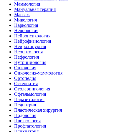
Маммология
Мануальная терапия
Массаж
Микология
Наркология
Неврология
Нейропсихология
Нейрофизиология
Нейрохирургия
Неонатология
Нефрология
Нутрициология
Онкология
Онкология-маммология
Ортопедия
Остеопатия
Отоларингология
Офтальмология
Паразитология
Педиатрия
Пластическая хирургия
Подология
Проктология
Профпатология
Психиатрия