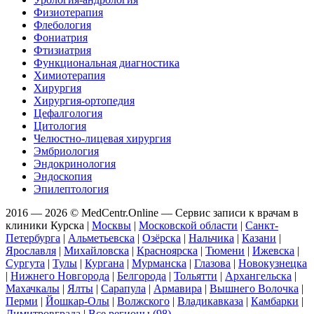
Физиотерапия
Флебология
Фониатрия
Фтизиатрия
Функциональная диагностика
Химиотерапия
Хирургия
Хирургия-ортопедия
Цефалгология
Цитология
Челюстно-лицевая хирургия
Эмбриология
Эндокринология
Эндоскопия
Эпилептология
2016 — 2026 © MedCentr.Online — Сервис записи к врачам в
клиники Курска
|
Москвы
|
Московской области
|
Санкт-
Петербурга
|
Альметьевска
|
Озёрска
|
Нальчика
|
Казани
|
Ярославля
|
Михайловска
|
Красноярска
|
Тюмени
|
Ижевска
|
Сургута
|
Тулы
|
Кургана
|
Мурманска
|
Глазова
|
Новокузнецка
|
Нижнего Новгорода
|
Белгорода
|
Тольятти
|
Архангельска
|
Махачкалы
|
Ялты
|
Сарапула
|
Армавира
|
Вышнего Волочка
|
Перми
|
Йошкар-Олы
|
Волжского
|
Владикавказа
|
Камбарки
|
Димитровграда
|
Все регионы (98)
.