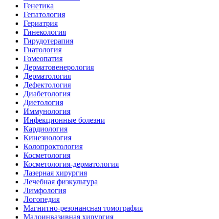
Генетика
Гепатология
Гериатрия
Гинекология
Гирудотерапия
Гнатология
Гомеопатия
Дерматовенерология
Дерматология
Дефектология
Диабетология
Диетология
Иммунология
Инфекционные болезни
Кардиология
Кинезиология
Колопроктология
Косметология
Косметология-дерматология
Лазерная хирургия
Лечебная физкультура
Лимфология
Логопедия
Магнитно-резонансная томография
Малоинвазивная хирургия