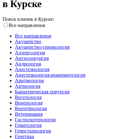
в Курске
Поиск клиник в Курске:
Все направления
Все направления
Акушерство
Акушерство-гинекология
Аллергология
Ангиохирургия
Андрология
Анестезиология
Анестезиология-реаниматология
Аритмология
Артрология
Бариатрическая хирургия
Вегетология
Венерология
Вертебрология
Ветеринария
Гастроэнтерология
Гематология
Гемостазиология
Генетика