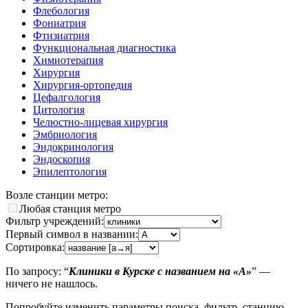
Флебология
Фониатрия
Фтизиатрия
Функциональная диагностика
Химиотерапия
Хирургия
Хирургия-ортопедия
Цефалгология
Цитология
Челюстно-лицевая хирургия
Эмбриология
Эндокринология
Эндоскопия
Эпилептология
Возле станции метро:
Любая станция метро
Фильтр учреждений:
Первый символ в названии:
Сортировка:
По запросу: “
Клиники в Курске с названием на «A»
” —
ничего не нашлось.
Попробуйте изменить параметры поиска, фильтр, станцию