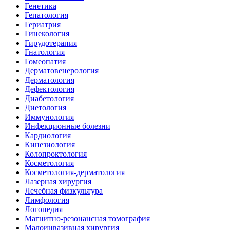
Генетика
Гепатология
Гериатрия
Гинекология
Гирудотерапия
Гнатология
Гомеопатия
Дерматовенерология
Дерматология
Дефектология
Диабетология
Диетология
Иммунология
Инфекционные болезни
Кардиология
Кинезиология
Колопроктология
Косметология
Косметология-дерматология
Лазерная хирургия
Лечебная физкультура
Лимфология
Логопедия
Магнитно-резонансная томография
Малоинвазивная хирургия