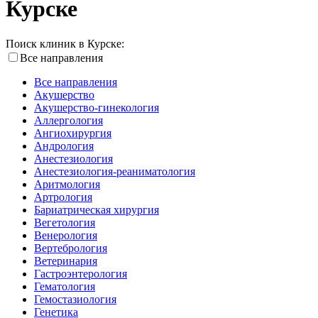
Курске
Поиск клиник в Курске:
Все направления
Все направления
Акушерство
Акушерство-гинекология
Аллергология
Ангиохирургия
Андрология
Анестезиология
Анестезиология-реаниматология
Аритмология
Артрология
Бариатрическая хирургия
Вегетология
Венерология
Вертебрология
Ветеринария
Гастроэнтерология
Гематология
Гемостазиология
Генетика