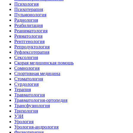
Психология
Психотерапия
Пульмонология
Радиология
Реабилитация
Реаниматология
Ревматология
Рентгенология
Репродуктология
Рефлексотерапия
Сексология
Скорая медицинская помощь
Сомнология
Спортивная медицина
Стоматология
Сурдология
Терапия
Травматология
Травматология-ортопедия
Трансфузиология
Трихология
УЗИ
Урология
Урология-андрология
Физиотерапия