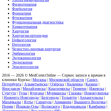
Физиотерапия
Флебология
Фониатрия
Фтизиатрия
Функциональная диагностика
Химиотерапия
Хирургия
Хирургия-ортопедия
Цефалгология
Цитология
Челюстно-лицевая хирургия
Эмбриология
Эндокринология
Эндоскопия
Эпилептология
2016 — 2026 © MedCentr.Online — Сервис записи к врачам в
клиники Курска
|
Москвы
|
Московской области
|
Санкт-
Петербурга
|
Альметьевска
|
Озёрска
|
Нальчика
|
Казани
|
Ярославля
|
Михайловска
|
Красноярска
|
Тюмени
|
Ижевска
|
Сургута
|
Тулы
|
Кургана
|
Мурманска
|
Глазова
|
Новокузнецка
|
Нижнего Новгорода
|
Белгорода
|
Тольятти
|
Архангельска
|
Махачкалы
|
Ялты
|
Сарапула
|
Армавира
|
Вышнего Волочка
|
Перми
|
Йошкар-Олы
|
Волжского
|
Владикавказа
|
Камбарки
|
Димитровграда
|
Все регионы (98)
.