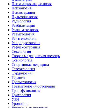
Психиатрия-наркология
Психология
Психотерапия
Пульмонология
Радиология
Реабилитация
Реаниматология
Ревматология
Рентгенология
Репродуктология
Рефлексотерапия
Сексология
Скорая медицинская помощь
Сомнология
Спортивная медицина
Стоматология
Сурдология
Терапия
Травматология
Травматология-ортопедия
Трансфузиология
Трихология
УЗИ
Урология
Урология-андрология