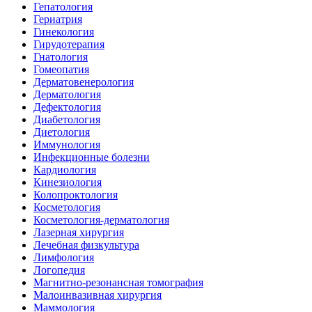
Гепатология
Гериатрия
Гинекология
Гирудотерапия
Гнатология
Гомеопатия
Дерматовенерология
Дерматология
Дефектология
Диабетология
Диетология
Иммунология
Инфекционные болезни
Кардиология
Кинезиология
Колопроктология
Косметология
Косметология-дерматология
Лазерная хирургия
Лечебная физкультура
Лимфология
Логопедия
Магнитно-резонансная томография
Малоинвазивная хирургия
Маммология