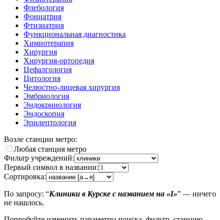
Флебология
Фониатрия
Фтизиатрия
Функциональная диагностика
Химиотерапия
Хирургия
Хирургия-ортопедия
Цефалгология
Цитология
Челюстно-лицевая хирургия
Эмбриология
Эндокринология
Эндоскопия
Эпилептология
Возле станции метро:
Любая станция метро
Фильтр учреждений:
Первый символ в названии:
Сортировка:
По запросу: “
Клиники в Курске с названием на «I»
” — ничего
не нашлось.
Попробуйте изменить параметры поиска, фильтр, станцию