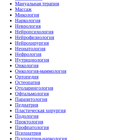
Мануальная терапия
Массаж
Микология
Наркология
Неврология
Нейропсихология
Нейрофизиология
Нейрохирургия
Неонатология
Нефрология
Нутрициология
Онкология
Онкология-маммология
Ортопедия
Остеопатия
Отоларингология
Офтальмология
Паразитология
Педиатрия
Пластическая хирургия
Подология
Проктология
Профпатология
Психиатрия
Психиатрия-наркология