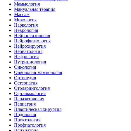
Маммология
Мануальная терапия
Массаж
Микология
Наркология
Неврология
Нейропсихология
Нейрофизиология
Нейрохирургия
Неонатология
Нефрология
Нутрициология
Онкология
Онкология-маммология
Ортопедия
Остеопатия
Отоларингология
Офтальмология
Паразитология
Педиатрия
Пластическая хирургия
Подология
Проктология
Профпатология
Психиатрия