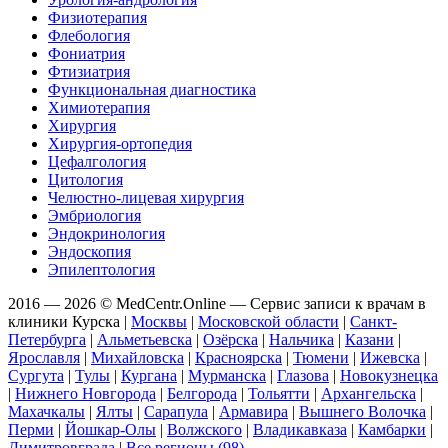
Физиотерапия
Флебология
Фониатрия
Фтизиатрия
Функциональная диагностика
Химиотерапия
Хирургия
Хирургия-ортопедия
Цефалгология
Цитология
Челюстно-лицевая хирургия
Эмбриология
Эндокринология
Эндоскопия
Эпилептология
2016 — 2026 © MedCentr.Online — Сервис записи к врачам в
клиники Курска
|
Москвы
|
Московской области
|
Санкт-
Петербурга
|
Альметьевска
|
Озёрска
|
Нальчика
|
Казани
|
Ярославля
|
Михайловска
|
Красноярска
|
Тюмени
|
Ижевска
|
Сургута
|
Тулы
|
Кургана
|
Мурманска
|
Глазова
|
Новокузнецка
|
Нижнего Новгорода
|
Белгорода
|
Тольятти
|
Архангельска
|
Махачкалы
|
Ялты
|
Сарапула
|
Армавира
|
Вышнего Волочка
|
Перми
|
Йошкар-Олы
|
Волжского
|
Владикавказа
|
Камбарки
|
Димитровграда
|
Все регионы (98)
.