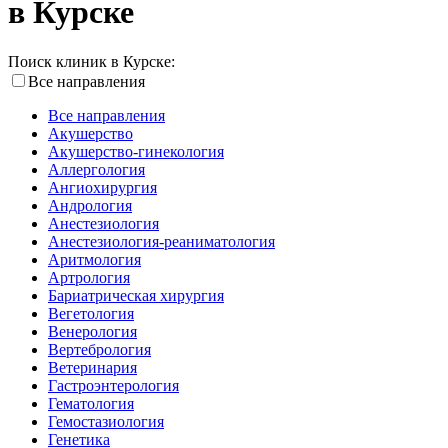
в Курске
Поиск клиник в Курске:
Все направления
Все направления
Акушерство
Акушерство-гинекология
Аллергология
Ангиохирургия
Андрология
Анестезиология
Анестезиология-реаниматология
Аритмология
Артрология
Бариатрическая хирургия
Вегетология
Венерология
Вертебрология
Ветеринария
Гастроэнтерология
Гематология
Гемостазиология
Генетика