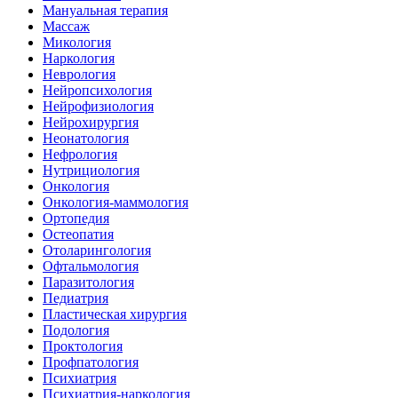
Мануальная терапия
Массаж
Микология
Наркология
Неврология
Нейропсихология
Нейрофизиология
Нейрохирургия
Неонатология
Нефрология
Нутрициология
Онкология
Онкология-маммология
Ортопедия
Остеопатия
Отоларингология
Офтальмология
Паразитология
Педиатрия
Пластическая хирургия
Подология
Проктология
Профпатология
Психиатрия
Психиатрия-наркология