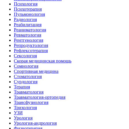
Психология
Психотерапия
Пульмонология
Радиология
Реабилитация
Реаниматология
Ревматология
Рентгенология
Репродуктология
Рефлексотерапия
Сексология
Скорая медицинская помощь
Сомнология
Спортивная медицина
Стоматология
Сурдология
Терапия
Травматология
Травматология-ортопедия
Трансфузиология
Трихология
УЗИ
Урология
Урология-андрология
Физиотерапия