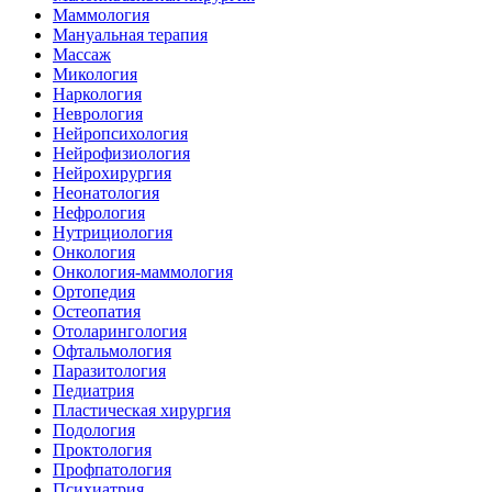
Маммология
Мануальная терапия
Массаж
Микология
Наркология
Неврология
Нейропсихология
Нейрофизиология
Нейрохирургия
Неонатология
Нефрология
Нутрициология
Онкология
Онкология-маммология
Ортопедия
Остеопатия
Отоларингология
Офтальмология
Паразитология
Педиатрия
Пластическая хирургия
Подология
Проктология
Профпатология
Психиатрия