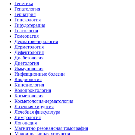
Генетика
Гепатология
Гериатрия
Гинекология
Гирудотерапия
Гнатология
Гомеопатия
Дерматовенерология
Дерматология
Дефектология
Диабетология
Диетология
Иммунология
Инфекционные болезни
Кардиология
Кинезиология
Колопроктология
Косметология
Косметология-дерматология
Лазерная хирургия
Лечебная физкультура
Лимфология
Логопедия
Магнитно-резонансная томография
Малоинвазивная хирургия