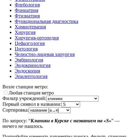
Флебология
Фониатрия
Фтизиатрия
Функциональная диагностика
Химиотерапия
Хирургия
Хирургия-ортопедия
Цефалгология
Цитология
Челюстно-лицевая хирургия
Эмбриология
Эндокринология
Эндоскопия
Эпилептология
Возле станции метро:
Любая станция метро
Фильтр учреждений:
Первый символ в названии:
Сортировка:
По запросу: “
Клиники в Курске с названием на «S»
” —
ничего не нашлось.
Попробуйте изменить параметры поиска, фильтр, станцию