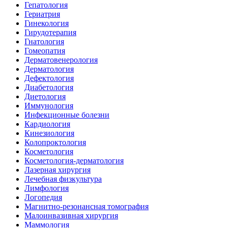
Гепатология
Гериатрия
Гинекология
Гирудотерапия
Гнатология
Гомеопатия
Дерматовенерология
Дерматология
Дефектология
Диабетология
Диетология
Иммунология
Инфекционные болезни
Кардиология
Кинезиология
Колопроктология
Косметология
Косметология-дерматология
Лазерная хирургия
Лечебная физкультура
Лимфология
Логопедия
Магнитно-резонансная томография
Малоинвазивная хирургия
Маммология