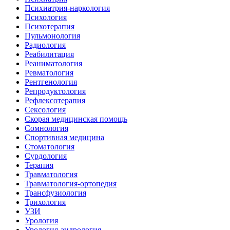
Психиатрия-наркология
Психология
Психотерапия
Пульмонология
Радиология
Реабилитация
Реаниматология
Ревматология
Рентгенология
Репродуктология
Рефлексотерапия
Сексология
Скорая медицинская помощь
Сомнология
Спортивная медицина
Стоматология
Сурдология
Терапия
Травматология
Травматология-ортопедия
Трансфузиология
Трихология
УЗИ
Урология
Урология-андрология