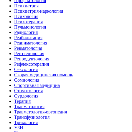
Профпатология
Психиатрия
Психиатрия-наркология
Психология
Психотерапия
Пульмонология
Радиология
Реабилитация
Реаниматология
Ревматология
Рентгенология
Репродуктология
Рефлексотерапия
Сексология
Скорая медицинская помощь
Сомнология
Спортивная медицина
Стоматология
Сурдология
Терапия
Травматология
Травматология-ортопедия
Трансфузиология
Трихология
УЗИ