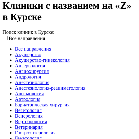
Клиники с названием на «Z»
в Курске
Поиск клиник в Курске:
Все направления
Все направления
Акушерство
Акушерство-гинекология
Аллергология
Ангиохирургия
Андрология
Анестезиология
Анестезиология-реаниматология
Аритмология
Артрология
Бариатрическая хирургия
Вегетология
Венерология
Вертебрология
Ветеринария
Гастроэнтерология
Гематология