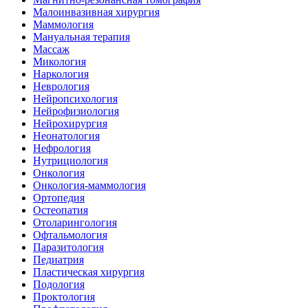
Малоинвазивная хирургия
Маммология
Мануальная терапия
Массаж
Микология
Наркология
Неврология
Нейропсихология
Нейрофизиология
Нейрохирургия
Неонатология
Нефрология
Нутрициология
Онкология
Онкология-маммология
Ортопедия
Остеопатия
Отоларингология
Офтальмология
Паразитология
Педиатрия
Пластическая хирургия
Подология
Проктология