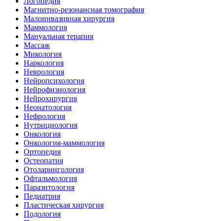
Логопедия
Магнитно-резонансная томография
Малоинвазивная хирургия
Маммология
Мануальная терапия
Массаж
Микология
Наркология
Неврология
Нейропсихология
Нейрофизиология
Нейрохирургия
Неонатология
Нефрология
Нутрициология
Онкология
Онкология-маммология
Ортопедия
Остеопатия
Отоларингология
Офтальмология
Паразитология
Педиатрия
Пластическая хирургия
Подология