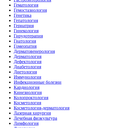
Гематология
Гемостазиология
Генетика
Гепатология
Гериатрия
Гинекология
Гирудотерапия
Гнатология
Гомеопатия
Дерматовенерология
Дерматология
Дефектология
Диабетология
Диетология
Иммунология
Инфекционные болезни
Кардиология
Кинезиология
Колопроктология
Косметология
Косметология-дерматология
Лазерная хирургия
Лечебная физкультура
Лимфология