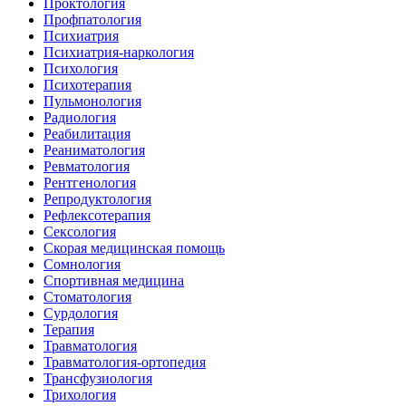
Проктология
Профпатология
Психиатрия
Психиатрия-наркология
Психология
Психотерапия
Пульмонология
Радиология
Реабилитация
Реаниматология
Ревматология
Рентгенология
Репродуктология
Рефлексотерапия
Сексология
Скорая медицинская помощь
Сомнология
Спортивная медицина
Стоматология
Сурдология
Терапия
Травматология
Травматология-ортопедия
Трансфузиология
Трихология