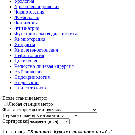
Урология
Урология-андрология
Физиотерапия
Флебология
Фониатрия
Фтизиатрия
Функциональная диагностика
Химиотерапия
Хирургия
Хирургия-ортопедия
Цефалгология
Цитология
Челюстно-лицевая хирургия
Эмбриология
Эндокринология
Эндоскопия
Эпилептология
Возле станции метро:
Любая станция метро
Фильтр учреждений:
Первый символ в названии:
Сортировка:
По запросу: “
Клиники в Курске с названием на «Z»
” —