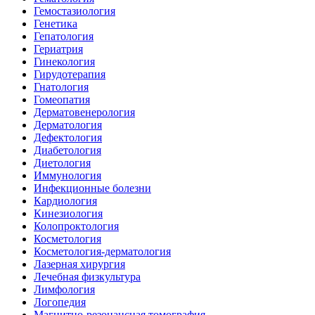
Гемостазиология
Генетика
Гепатология
Гериатрия
Гинекология
Гирудотерапия
Гнатология
Гомеопатия
Дерматовенерология
Дерматология
Дефектология
Диабетология
Диетология
Иммунология
Инфекционные болезни
Кардиология
Кинезиология
Колопроктология
Косметология
Косметология-дерматология
Лазерная хирургия
Лечебная физкультура
Лимфология
Логопедия
Магнитно-резонансная томография