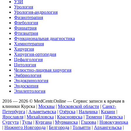
УЗИ
Урология
Урология-андрология
Физиотерапия
Флебология
Фониатрия
Фтизиатрия
Функциональная диагностика
Химиотерапия
Хирургия
Хирургия-ортопедия
Цефалгология
Цитология
Челюстно-лицевая хирургия
Эмбриология
Эндокринология
Эндоскопия
Эпилептология
2016 — 2026 © MedCentr.Online — Сервис записи к врачам в
клиники Курска
|
Москвы
|
Московской области
|
Санкт-
Петербурга
|
Альметьевска
|
Озёрска
|
Нальчика
|
Казани
|
Ярославля
|
Михайловска
|
Красноярска
|
Тюмени
|
Ижевска
|
Сургута
|
Тулы
|
Кургана
|
Мурманска
|
Глазова
|
Новокузнецка
|
Нижнего Новгорода
|
Белгорода
|
Тольятти
|
Архангельска
|