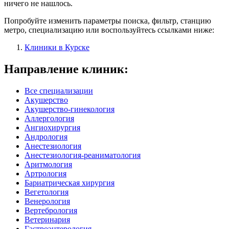
ничего не нашлось.
Попробуйте изменить параметры поиска, фильтр, станцию
метро, специализацию или воспользуйтесь ссылками ниже:
Клиники в Курске
Направление клиник:
Все специализации
Акушерство
Акушерство-гинекология
Аллергология
Ангиохирургия
Андрология
Анестезиология
Анестезиология-реаниматология
Аритмология
Артрология
Бариатрическая хирургия
Вегетология
Венерология
Вертебрология
Ветеринария
Гастроэнтерология